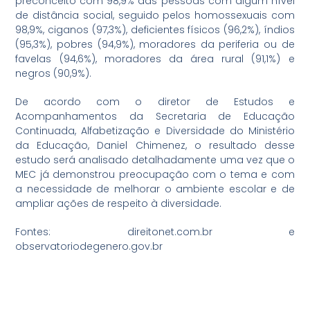
preconceito com 98,9% das pessoas com algum nível
de distância social, seguido pelos homossexuais com
98,9%, ciganos (97,3%), deficientes físicos (96,2%), índios
(95,3%), pobres (94,9%), moradores da periferia ou de
favelas (94,6%), moradores da área rural (91,1%) e
negros (90,9%).
De acordo com o diretor de Estudos e
Acompanhamentos da Secretaria de Educação
Continuada, Alfabetização e Diversidade do Ministério
da Educação, Daniel Chimenez, o resultado desse
estudo será analisado detalhadamente uma vez que o
MEC já demonstrou preocupação com o tema e com
a necessidade de melhorar o ambiente escolar e de
ampliar ações de respeito à diversidade.
Fontes: direitonet.com.br e
observatoriodegenero.gov.br