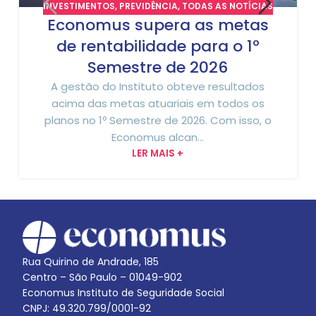
INVESTIMENTOS
,
PREVIDÊNCIA
,
TODAS AS NOTÍCIAS
Economus supera as metas
de rentabilidade para o 1º
Semestre de 2026
A gestão do Instituto obteve resultados
acima das metas atuariais em todos os
planos no 1º Semestre de 2026. Com isso, o
Economus alcan...
LER MAIS +
Rua Quirino de Andrade, 185
Centro – São Paulo – 01049-902
Economus Instituto de Seguridade Social
CNPJ: 49.320.799/0001-92