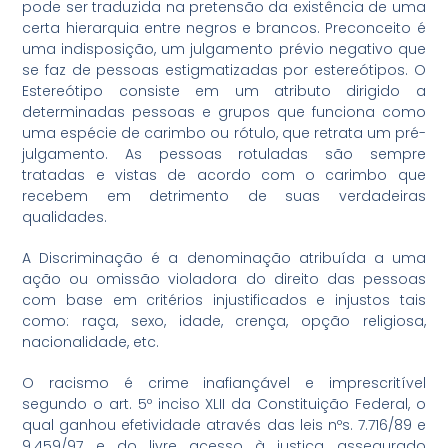
pode ser traduzida na pretensão da existência de uma
certa hierarquia entre negros e brancos. Preconceito é
uma indisposição, um julgamento prévio negativo que
se faz de pessoas estigmatizadas por estereótipos. O
Estereótipo consiste em um atributo dirigido a
determinadas pessoas e grupos que funciona como
uma espécie de carimbo ou rótulo, que retrata um pré-
julgamento. As pessoas rotuladas são sempre
tratadas e vistas de acordo com o carimbo que
recebem em detrimento de suas verdadeiras
qualidades.
A Discriminação é a denominação atribuída a uma
ação ou omissão violadora do direito das pessoas
com base em critérios injustificados e injustos tais
como: raça, sexo, idade, crença, opção religiosa,
nacionalidade, etc.
O racismo é crime inafiançável e imprescritível
segundo o art. 5º inciso XLII da Constituição Federal, o
qual ganhou efetividade através das leis nºs. 7.716/89 e
9.459/97 e do livre acesso à justiça assegurado