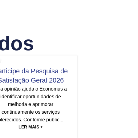
ados
STITUCIONAL
,
TODAS AS NOTÍCIAS
16
rticipe da Pesquisa de
JUL
Satisfação Geral 2026
a opinião ajuda o Economus a
identificar oportunidades de
melhoria e aprimorar
continuamente os serviços
INSTITUCIONAL
,
TODA
oferecidos. Conforme public...
Vai começar a
LER MAIS +
de Satisfação 