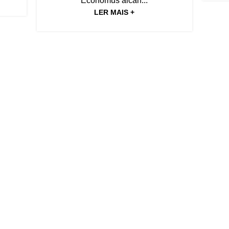
Economus alcan...
LER MAIS +
Área do Prestador