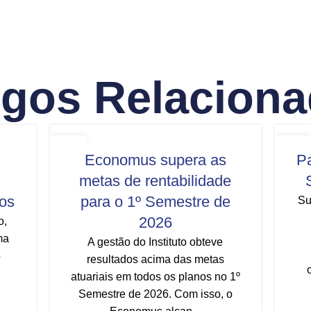
igos Relacion
IAS
INVESTIMENTOS
,
PREVIDÊNCIA
,
IN
29
24
Economus supera as
Pa
TODAS AS NOTÍCIAS
JUL
JUL
metas de rentabilidade
mos
para o 1º Semestre de
Su
2026
o,
ma
A gestão do Instituto obteve
o
resultados acima das metas
atuariais em todos os planos no 1º
Semestre de 2026. Com isso, o