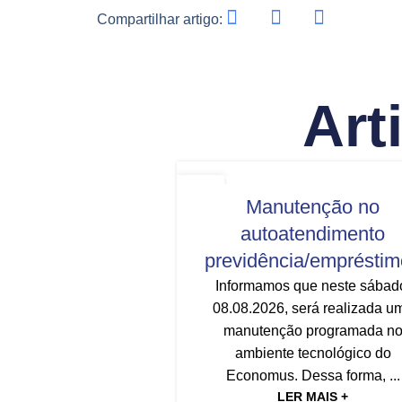
Compartilhar artigo:
Art
INSTITUCIONAL
,
TODAS AS NOTÍC
07
Manutenção no
AGO
autoatendimento
previdência/emprésti
Informamos que neste sábad
08.08.2026, será realizada u
manutenção programada n
ambiente tecnológico do
Economus. Dessa forma, ...
LER MAIS +