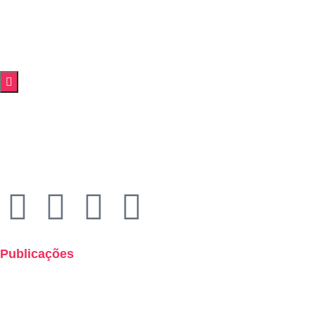
O Economus
Previdência
Saúde
Empréstimos
Investimentos
Notí
Menu de alternância de hambúrguer
Rua Quirino de Andrade, 185
Centro – São Paulo – 01049-902
Economus Instituto de Seguridade Social
CNPJ: 49.320.799/0001-92
Publicações
Boletins de Resultados