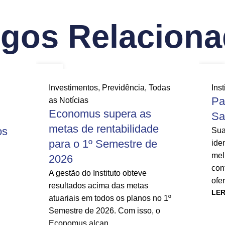
igos Relacion
29
24
JUL
JUL
Investimentos
,
Previdência
,
Todas
Inst
Pa
as Notícias
Economus supera as
Sa
metas de rentabilidade
os
Sua
para o 1º Semestre de
ide
mel
2026
con
A gestão do Instituto obteve
ofe
resultados acima das metas
LER
atuariais em todos os planos no 1º
Semestre de 2026. Com isso, o
Economus alcan...