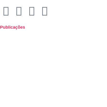
CNPJ: 49.320.799/0001-92
Publicações
Boletins de Resultados
Cartilha de Uso Consciente dos Planos de Saúde
Demonstrações Contábeis
Hotsites
Políticas
Relatórios
Código de Ética e Conduta
Lei Geral de Proteção de Dados