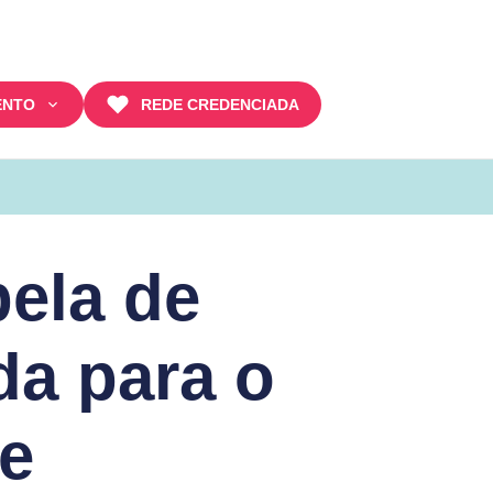
ENTO
REDE CREDENCIADA
ela de
da para o
re