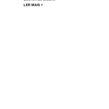
LER MAIS +
Área do Prestador
Contato
Redes Credenciadas
cias
Trabalhe Conosco