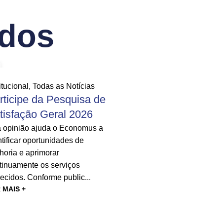
ados
16
JUL
itucional
,
Todas as Notícias
Institucional
,
Todas a
rticipe da Pesquisa de
Vai começar a 
tisfação Geral 2026
de Satisfação 
 opinião ajuda o Economus a
A partir de sexta-feira
ntificar oportunidades de
Economus inicia a P
horia e aprimorar
Satisfação Geral 202
tinuamente os serviços
levantamento que bu
recidos. Conforme public...
percepção dos pa...
 MAIS +
LER MAIS +