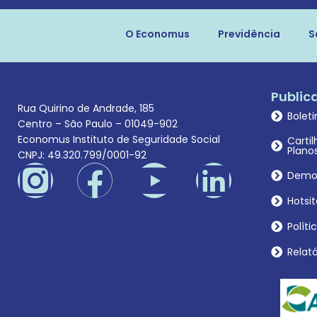
O Economus
Previdência
S
Public
Rua Quirino de Andrade, 185
Bolet
Centro – São Paulo – 01049-902
Economus Instituto de Seguridade Social
Carti
Plano
CNPJ: 49.320.799/0001-92
Demon
Hotsit
Políti
Relató