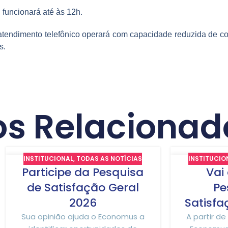
 funcionará até às 12h.
atendimento telefônico operará com capacidade reduzida de co
s.
os Relacionad
INSTITUCIONAL
,
TODAS AS NOTÍCIAS
INSTITUCIO
24
16
Participe da Pesquisa
Vai
JUL
JUL
de Satisfação Geral
Pe
2026
Satisfa
Sua opinião ajuda o Economus a
A partir de