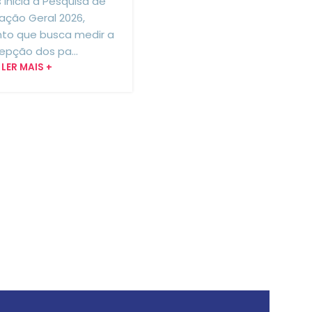
inicia a Pesquisa de
fação Geral 2026,
INSTITUCIONAL
,
TODAS AS NOTÍ
to que busca medir a
Feriado: atendime
epção dos pa...
Centrais no Dia 
LER MAIS +
Revolução
Constitucionalis
Hoje (09/07) é feriado em t
estado de São Paulo pelo D
Revolução Constitucionali
Lembramos que, em caso
necessidade, o...
LER MAIS +