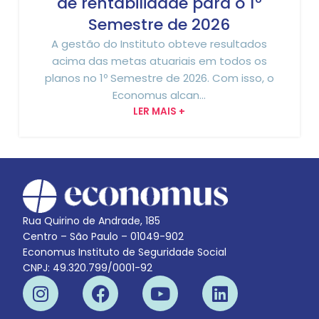
de rentabilidade para o 1º
Semestre de 2026
A gestão do Instituto obteve resultados
acima das metas atuariais em todos os
planos no 1º Semestre de 2026. Com isso, o
Economus alcan...
LER MAIS +
Rua Quirino de Andrade, 185
Centro – São Paulo – 01049-902
Economus Instituto de Seguridade Social
CNPJ: 49.320.799/0001-92