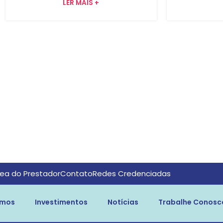
LER MAIS +
ea do Prestador
Contato
Redes Credenciadas
imos
Investimentos
Notícias
Trabalhe Conosc