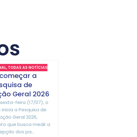
os
NAL
,
TODAS AS NOTÍCIAS
09
 começar a
JUL
squisa de
ção Geral 2026
 sexta-feira (17/07), o
inicia a Pesquisa de
fação Geral 2026,
INSTITUCIONAL
,
TODAS AS NOTÍ
to que busca medir a
Feriado: atendime
epção dos pa...
Centrais no Dia 