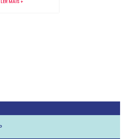
LER MAIS +
Revolução
Constitucionalis
Hoje (09/07) é feriado em t
estado de São Paulo pelo D
Revolução Constitucionali
Lembramos que, em caso
necessidade, o...
LER MAIS +
o