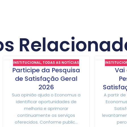
os Relacionad
INSTITUCIONAL
,
TODAS AS NOTÍCIAS
INSTITUCIO
24
16
Participe da Pesquisa
Vai
JUL
JUL
de Satisfação Geral
Pe
2026
Satisfa
Sua opinião ajuda o Economus a
A partir de
identificar oportunidades de
Economus 
melhoria e aprimorar
Satis
continuamente os serviços
levantamen
oferecidos. Conforme public...
perc