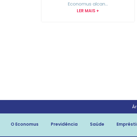
Economus alcan...
LER MAIS +
Ár
O Economus
Previdência
Saúde
Emprést