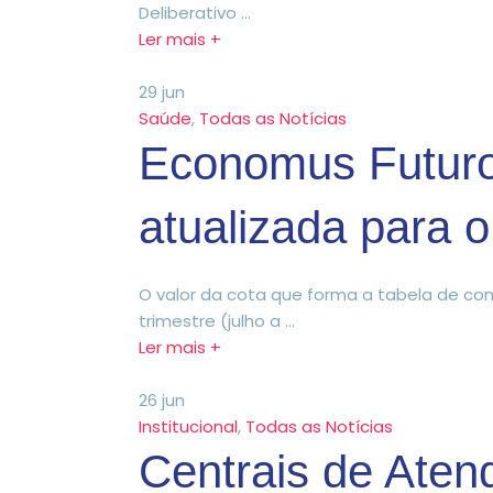
Deliberativo ...
Ler mais +
29
jun
Saúde
,
Todas as Notícias
Economus Futuro:
atualizada para o
O valor da cota que forma a tabela de co
trimestre (julho a ...
Ler mais +
26
jun
Institucional
,
Todas as Notícias
Centrais de Aten