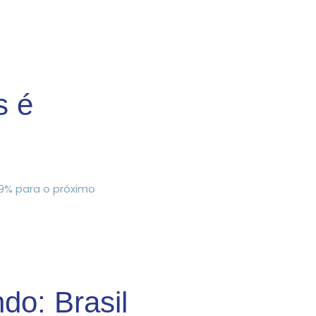
s é
59% para o próximo
do: Brasil