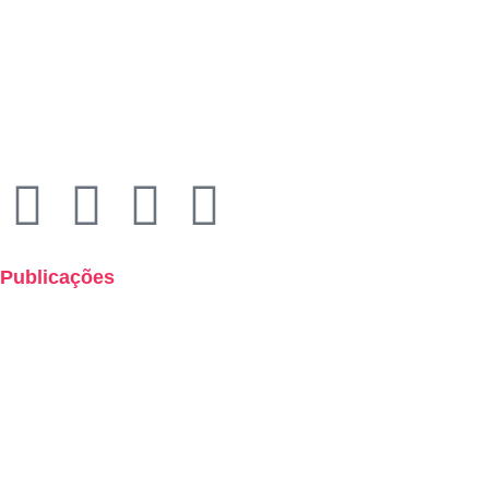
Rua Quirino de Andrade, 185
Centro – São Paulo – 01049-902
Economus Instituto de Seguridade Social
CNPJ: 49.320.799/0001-92
Publicações
Boletins de Resultados
Cartilha de Uso Consciente dos Planos de Saúde
Demonstrações Contábeis
Hotsites