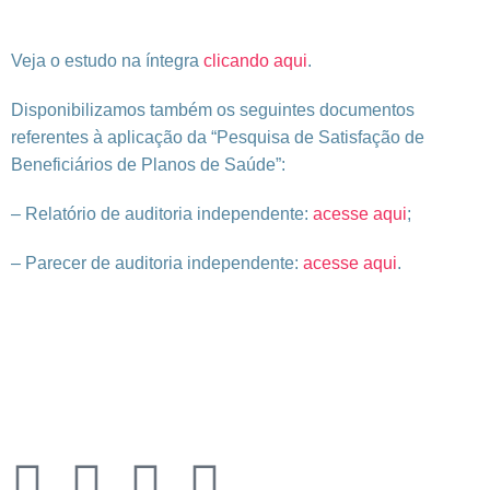
Veja o estudo na íntegra
clicando aqui
.
Disponibilizamos também os seguintes documentos
referentes à aplicação da “Pesquisa de Satisfação de
Beneficiários de Planos de Saúde”:
– Relatório de auditoria independente:
acesse aqui
;
– Parecer de auditoria independente:
acesse aqui
.
Rua Quirino de Andrade, 185
Centro – São Paulo – 01049-902
Economus Instituto de Seguridade Social
CNPJ: 49.320.799/0001-92