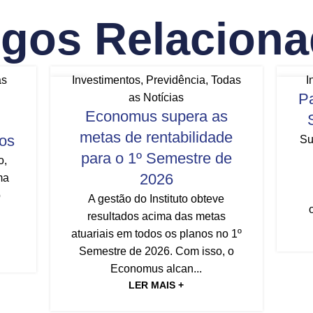
igos Relacion
as
Investimentos
,
Previdência
,
Todas
I
29
24
Pa
as Notícias
JUL
JUL
Economus supera as
metas de rentabilidade
mos
Su
para o 1º Semestre de
o,
2026
ma
o
A gestão do Instituto obteve
resultados acima das metas
atuariais em todos os planos no 1º
Semestre de 2026. Com isso, o
Economus alcan...
LER MAIS +