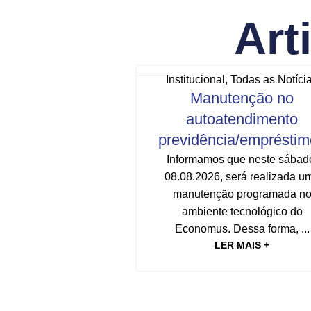
Art
Institucional
,
Todas as Notíci
07
Manutenção no
AGO
autoatendimento
previdência/emprésti
Informamos que neste sábad
08.08.2026, será realizada u
manutenção programada n
ambiente tecnológico do
Economus. Dessa forma, ...
LER MAIS +