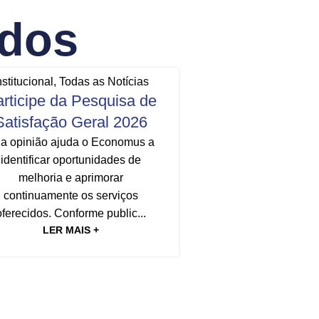
ados
nstitucional
,
Todas as Notícias
16
rticipe da Pesquisa de
JUL
Satisfação Geral 2026
a opinião ajuda o Economus a
identificar oportunidades de
melhoria e aprimorar
continuamente os serviços
Institucional
,
Todas
oferecidos. Conforme public...
Vai começar a
LER MAIS +
de Satisfação 
A partir de sexta-fe
Economus inicia a
Satisfação Ger