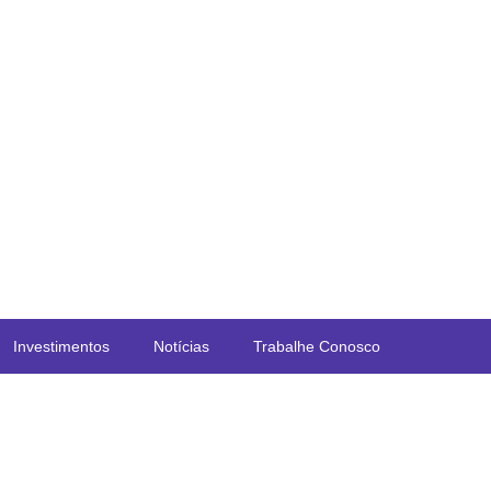
Área do Prestador
Contato
Redes Credenciadas
Investimentos
Notícias
Trabalhe Conosco