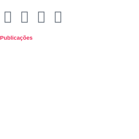
CNPJ: 49.320.799/0001-92
Publicações
Boletins de Resultados
Cartilha de Uso Consciente dos Planos de Saúde
Demonstrações Contábeis
Hotsites
Políticas
Relatórios
Código de Ética e Conduta