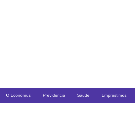
O Economus
Previdência
Saúde
Empréstimos
Rua Quirino de Andrade, 185
Centro – São Paulo – 01049-902
Economus Instituto de Seguridade Social