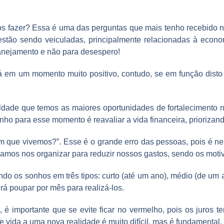
 fazer? Essa é uma das perguntas que mais tenho recebido nos 
estão sendo veiculadas, principalmente relacionadas à econ
anejamento e não para desespero!
 em um momento muito positivo, contudo, se em função disto v
dade que temos as maiores oportunidades de fortalecimento n
o para esse momento é reavaliar a vida financeira, priorizand
m que vivemos?”. Esse é o grande erro das pessoas, pois é n
samos nos organizar para reduzir nossos gastos, sendo os moti
ndo os sonhos em três tipos: curto (até um ano), médio (de um
á poupar por mês para realizá-los.
é importante que se evite ficar no vermelho, pois os juros te
vida a uma nova realidade é muito difícil, mas é fundamental.