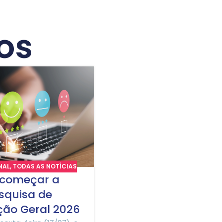
os
09
JUL
INSTITUCIONAL
,
TODAS AS NOTÍ
NAL
,
TODAS AS NOTÍCIAS
Feriado: atendime
 começar a
Centrais no Dia 
squisa de
Revolução
ção Geral 2026
Constitucionalis