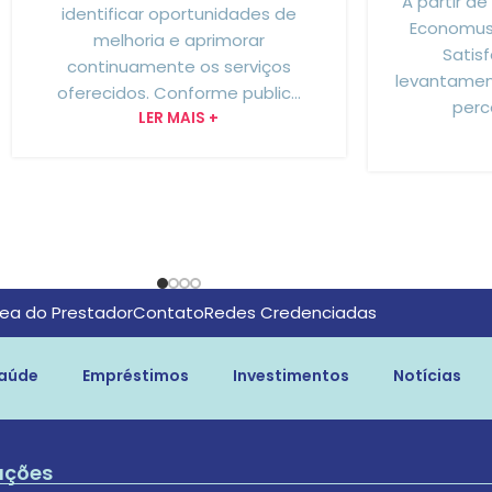
A partir de
identificar oportunidades de
Economus 
melhoria e aprimorar
Satis
continuamente os serviços
levantamen
oferecidos. Conforme public...
perc
LER MAIS +
ea do Prestador
Contato
Redes Credenciadas
aúde
Empréstimos
Investimentos
Notícias
ações