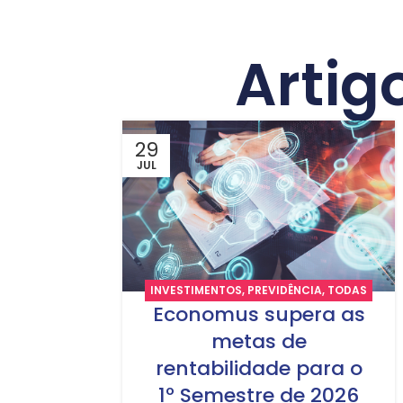
Artig
29
JUL
INVESTIMENTOS
,
PREVIDÊNCIA
,
TODAS
Economus supera as
AS NOTÍCIAS
metas de
rentabilidade para o
1º Semestre de 2026