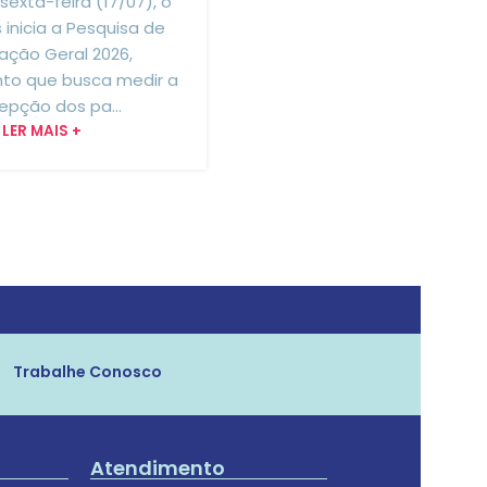
 sexta-feira (17/07), o
Hoje (09/07) é feriado em t
inicia a Pesquisa de
estado de São Paulo pelo D
fação Geral 2026,
Revolução Constitucionali
to que busca medir a
Lembramos que, em caso
epção dos pa...
necessidade, o...
LER MAIS +
LER MAIS +
Trabalhe Conosco
Atendimento