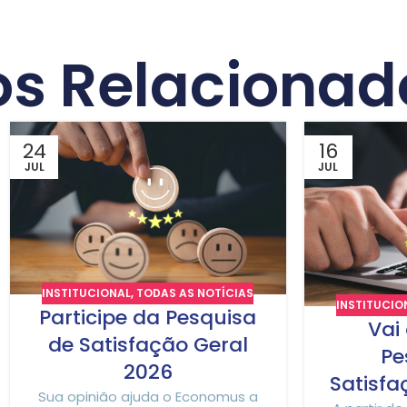
os Relacionad
24
16
JUL
JUL
INSTITUCIONAL
,
TODAS AS NOTÍCIAS
INSTITUCIO
Participe da Pesquisa
Vai
de Satisfação Geral
Pe
2026
Satisfa
Sua opinião ajuda o Economus a