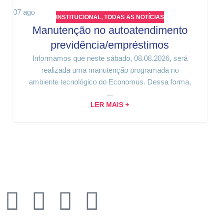
07
ago
INSTITUCIONAL
,
TODAS AS NOTÍCIAS
Manutenção no autoatendimento
previdência/empréstimos
Informamos que neste sábado, 08.08.2026, será
realizada uma manutenção programada no
ambiente tecnológico do Economus. Dessa forma,
...
LER MAIS +
Rua Quirino de Andrade, 185
Centro – São Paulo – 01049-902
Economus Instituto de Seguridade Social
CNPJ: 49.320.799/0001-92