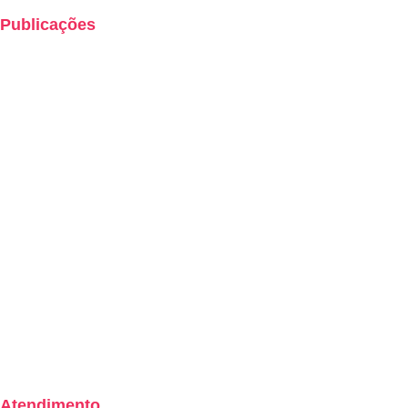
Publicações
Boletins de Resultados
Cartilha de Uso Consciente dos Planos de Saúde
Demonstrações Contábeis
Hotsites
Políticas
Relatórios
Código de Ética e Conduta
Lei Geral de Proteção de Dados
Modelo Proprietário de Riscos
Programa de Integridade
Atendimento