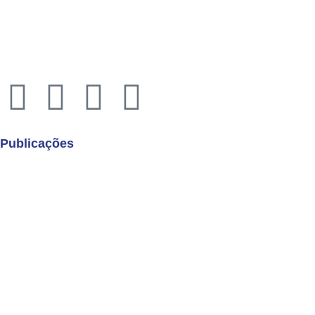
Rua Quirino de Andrade, 185
Centro – São Paulo – 01049-902
Economus Instituto de Seguridade Social
CNPJ: 49.320.799/0001-92
Publicações
Boletins de Resultados
Cartilha de Uso Consciente dos Planos de Saúde
Demonstrações Contábeis
Hotsites
Políticas
Relatórios