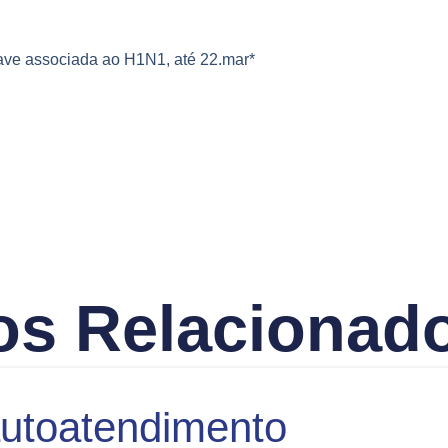
ave associada ao H1N1, até 22.mar*
os Relacionad
utoatendimento