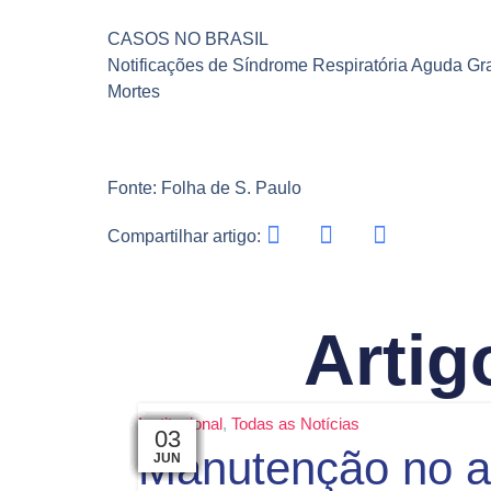
CASOS NO BRASIL
Notificações de Síndrome Respiratória Aguda Gr
Mortes
Fonte: Folha de S. Paulo
Compartilhar artigo:
Artig
Institucional
,
Todas as Notícias
07
29
24
16
09
06
03
29
29
26
12
03
Manutenção no a
AGO
JUN
JUN
JUN
JUN
JUN
JUL
JUL
JUL
JUL
JUL
JUL