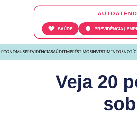
AUTOATEND
SAÚDE
PREVIDÊNCIA | EM
 ECONOMUS
PREVIDÊNCIA
SAÚDE
EMPRÉSTIMOS
INVESTIMENTOS
NOTÍC
Veja 20 
sob