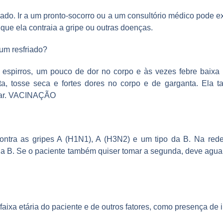
do. Ir a um pronto-socorro ou a um consultório médico pode ex
que ela contraia a gripe ou outras doenças.
um resfriado?
 espirros, um pouco de dor no corpo e às vezes febre baixa e
ta, tosse seca e fortes dores no corpo e de garganta. Ela 
e ar. VACINAÇÃO
 contra as gripes A (H1N1), A (H3N2) e um tipo da B. Na red
da B. Se o paciente também quiser tomar a segunda, deve aguar
aixa etária do paciente e de outros fatores, como presença de 