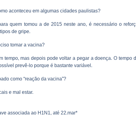
como aconteceu em algumas cidades paulistas?
ra quem tomou a de 2015 neste ano, é necessário o reforç
ipos de gripe.
eciso tomar a vacina?
 um tempo, mas depois pode voltar a pegar a doença. O tempo 
sível prevê-lo porque é bastante variável.
ipado como “reação da vacina”?
is e mal estar.
ave associada ao H1N1, até 22.mar*