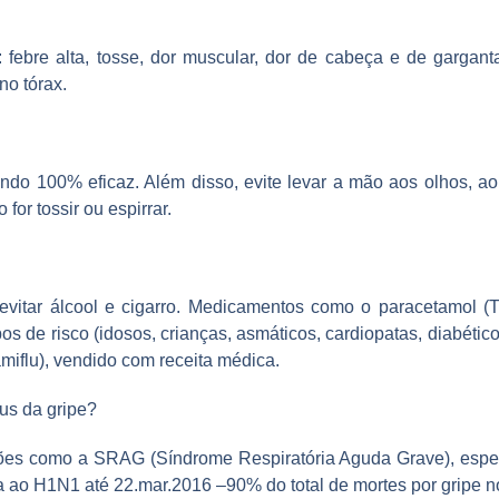
ebre alta, tosse, dor muscular, dor de cabeça e de garganta,
no tórax.
o 100% eficaz. Além disso, evite levar a mão aos olhos, ao
or tossir ou espirrar.
 evitar álcool e cigarro. Medicamentos como o paracetamol (
 de risco (idosos, crianças, asmáticos, cardiopatas, diabético
amiflu), vendido com receita médica.
rus da gripe?
es como a SRAG (Síndrome Respiratória Aguda Grave), espe
a ao H1N1 até 22.mar.2016 –90% do total de mortes por gripe n