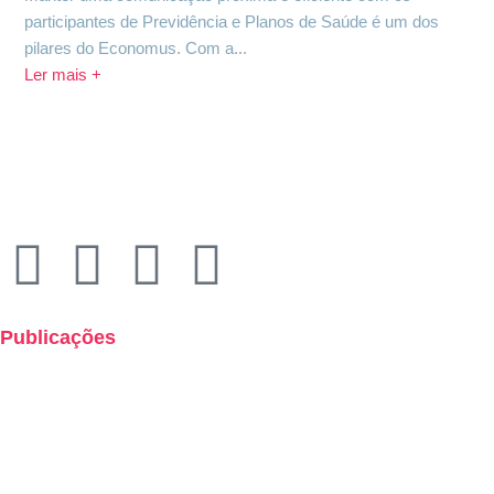
participantes de Previdência e Planos de Saúde é um dos
pilares do Economus. Com a...
Ler mais +
Rua Quirino de Andrade, 185
Centro – São Paulo – 01049-902
Economus Instituto de Seguridade Social
CNPJ: 49.320.799/0001-92
Publicações
Boletins de Resultados
Cartilha de Uso Consciente dos Planos de Saúde