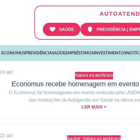
AUTOATEND
SAÚDE
PREVIDÊNCIA | EM
 ECONOMUS
PREVIDÊNCIA
SAÚDE
EMPRÉSTIMOS
INVESTIMENTOS
NOTÍC
24
abr
TODAS AS NOTÍCIAS
Economus recebe homenagem em evento
O Economus foi homenageado em evento realizado pela UNIDA
das Instituições de Autogestão em Saúde na última se
LER MAIS +
22
abr
SAÚDE
,
TODAS AS NOTÍCIAS