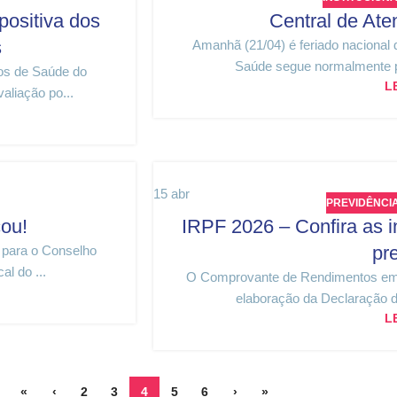
positiva dos
Central de Ate
s
Amanhã (21/04) é feriado nacional 
Saúde segue normalmente pe
nos de Saúde do
L
liação po...
15
abr
PREVIDÊNCI
ou!
IRPF 2026 – Confira as 
pr
e para o Conselho
l do ...
O Comprovante de Rendimentos emi
elaboração da Declaração de
L
«
‹
2
3
4
5
6
›
»