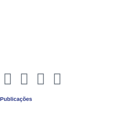
Rua Quirino de Andrade, 185
Centro – São Paulo – 01049-902
Economus Instituto de Seguridade Social
CNPJ: 49.320.799/0001-92
Publicações
Boletins de Resultados
Cartilha de Uso Consciente dos Planos de Saúde
Demonstrações Contábeis